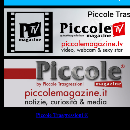
Piccole Trasgressioni ®
P.I. 019745703